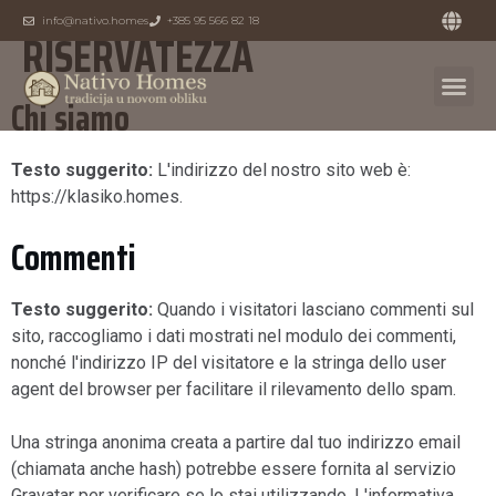
POLITICA SULLA
info@nativo.homes
+385 95 566 82 18
RISERVATEZZA
Chi siamo
Testo suggerito:
L'indirizzo del nostro sito web è:
https://klasiko.homes.
Commenti
Testo suggerito:
Quando i visitatori lasciano commenti sul
sito, raccogliamo i dati mostrati nel modulo dei commenti,
nonché l'indirizzo IP del visitatore e la stringa dello user
agent del browser per facilitare il rilevamento dello spam.
Una stringa anonima creata a partire dal tuo indirizzo email
(chiamata anche hash) potrebbe essere fornita al servizio
Gravatar per verificare se lo stai utilizzando. L'informativa