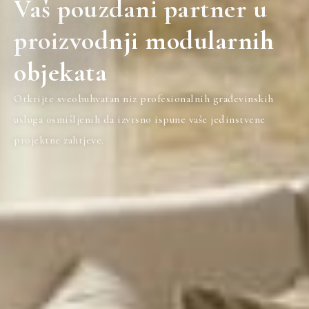
Vaš pouzdani partner u
proizvodnji modularnih
objekata
Otkrijte sveobuhvatan niz profesionalnih građevinskih
usluga osmišljenih da izvrsno ispune vaše jedinstvene
projektne zahtjeve.