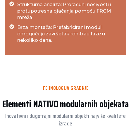
Strukturna analiza: Proračuni nosivosti i
protupotresna ojačanja pomoću FRCM
mreža.
Brza montaža: Prefabricirani moduli
omogućuju završetak roh-bau faze u
nekoliko dana.
TEHNOLOGIJA GRADNJE
Elementi NATIVO modularnih objekata
Inovativni i dugotrajni modularni objekti najviše kvalitete
izrade