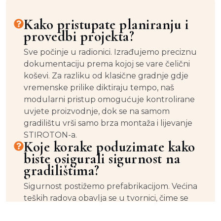
Kako pristupate planiranju i
provedbi projekta?
Sve počinje u radionici. Izrađujemo preciznu
dokumentaciju prema kojoj se vare čelični
koševi. Za razliku od klasične gradnje gdje
vremenske prilike diktiraju tempo, naš
modularni pristup omogućuje kontrolirane
uvjete proizvodnje, dok se na samom
gradilištu vrši samo brza montaža i lijevanje
STIROTON-a.
Koje korake poduzimate kako
biste osigurali sigurnost na
gradilištima?
Sigurnost postižemo prefabrikacijom. Većina
teških radova obavlja se u tvornici, čime se
smanjuje broj radnika i rizik na samoj lokaciji.