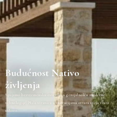
Budućnost Nativo
življenja
Spajamo bezvremensku estetiku s genijalnošću moderne
tehnologije. Naša stranica o inovacijama otvara svoja vrata
uskoro.