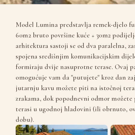
Model Lumina predstavlja remek-djelo fu
60m2 bruto površine kuće + 30m2 podijelje
arhitektura sastoji se od dva paralelna,
spojena središnjim komunikacijskim dijel
formiraju dvije nasuprotne terase. Ovaj p
omogućuje vam da "putujete" kroz dan za
jutarnju kavu možete piti na istočnoj ter
zrakama, dok popodnevni odmor možete p
terasi u ugodnoj hladovini (ili obrnuto, 
dobu).