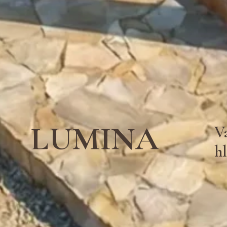
LUMINA
V
h