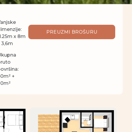
anjske
imenzije:
PREUZMI BROŠURU
1.25m x 8m
 3,6m
Ukupna
ruto
ovršina:
60m² +
30m²