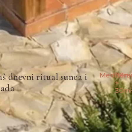
aš dnevni ritual sunca i
Meditera
60m
+
lada
30m