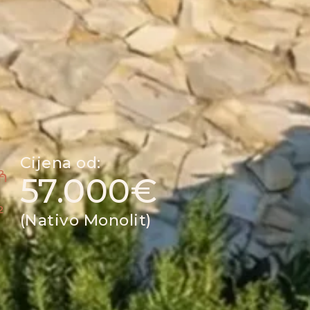
Cijena od:
n
²
57.000€
²
(Nativo Monolit)