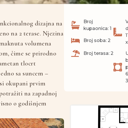
Broj
V
nkcionalnog dizajna na
kupaonica: 1
d
no na 2 terase. Njezina
1
Broj soba: 2
 zamaknuta volumena
x
om, čime se prirodno
Broj terasa: 2
b
ametan tlocrt
p
jedno sa suncem –
asi okupani prvim
otražiti na zapadnoj
ovisno o godišnjem