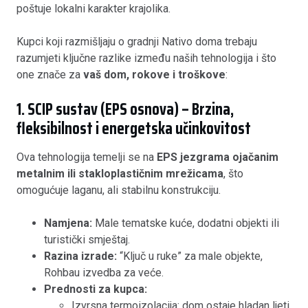
poštuje lokalni karakter krajolika.
Kupci koji razmišljaju o gradnji Nativo doma trebaju
razumjeti ključne razlike između naših tehnologija i što
one znače za
vaš dom, rokove i troškove
:
1. SCIP sustav (EPS osnova) – Brzina,
fleksibilnost i energetska učinkovitost
Ova tehnologija temelji se na
EPS jezgrama ojačanim
metalnim ili stakloplastičnim mrežicama
, što
omogućuje laganu, ali stabilnu konstrukciju.
Namjena:
Male tematske kuće, dodatni objekti ili
turistički smještaj.
Razina izrade:
“Ključ u ruke” za male objekte,
Rohbau izvedba za veće.
Prednosti za kupca:
Izvrsna termoizolacija: dom ostaje hladan ljeti