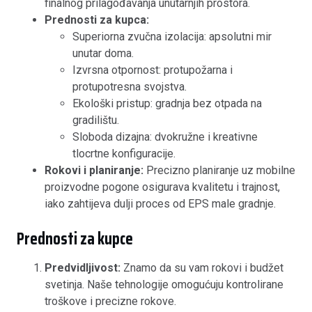
finalnog prilagođavanja unutarnjih prostora.
Prednosti za kupca:
Superiorna zvučna izolacija: apsolutni mir
unutar doma.
Izvrsna otpornost: protupožarna i
protupotresna svojstva.
Ekološki pristup: gradnja bez otpada na
gradilištu.
Sloboda dizajna: dvokružne i kreativne
tlocrtne konfiguracije.
Rokovi i planiranje:
Precizno planiranje uz mobilne
proizvodne pogone osigurava kvalitetu i trajnost,
iako zahtijeva dulji proces od EPS male gradnje.
Prednosti za kupce
Predvidljivost:
Znamo da su vam rokovi i budžet
svetinja. Naše tehnologije omogućuju kontrolirane
troškove i precizne rokove.