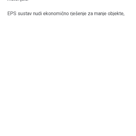
EPS sustav nudi ekonomično rješenje za manje objekte,
dok STIROTON pruža čvrstu, robusnu gradnju za veće
stambene projekte.
Related Posts
UNCATEGORIZED